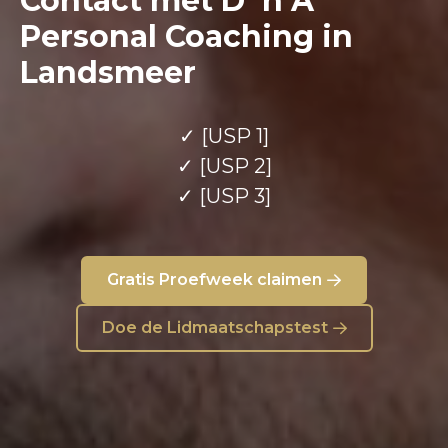
Contact met D ‘n A
Personal Coaching in
Landsmeer
✓ [USP 1]
✓ [USP 2]
✓ [USP 3]
Gratis Proefweek claimen
Doe de Lidmaatschapstest